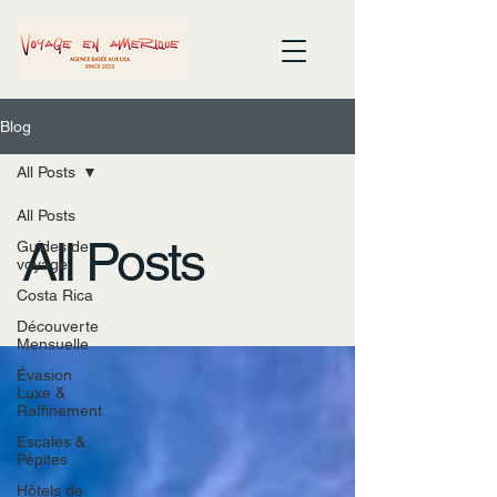
Blog
All Posts
All Posts
All Posts
Guides de
voyage
Costa Rica
Découverte
Mensuelle
Évasion
Luxe &
Raffinement
Escales &
Pépites
Hôtels de