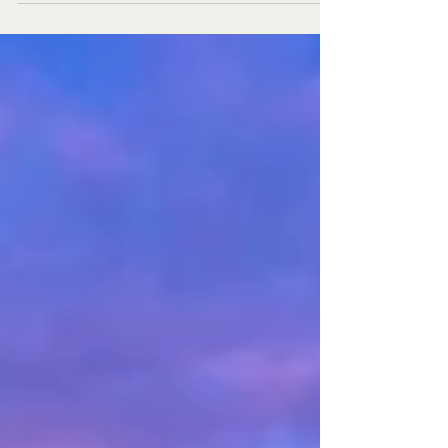
Il y a des villes qui se visitent. Et il y a des villes
qui se vivent. La Nouvelle-Orléans appartient
résolument à la seconde catégorie. Surnommée
NOLA par ses habitants, ou encore "The Big
Easy", elle est l'une des destinations les plus
singulières des États-Unis, un concentré d'histoire,
de musique, de gastronomie et d'une énergie
festive que l'on ne trouve nulle part ailleurs sur le
continent américain.