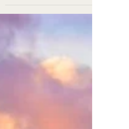
2026 : L'Art du Raffinement à
l'Américaine
L'Amérique grandiose version haute couture
révèle ses plus beaux atours en 2026. Un voyage
de luxe aux États-Unis transcende la simple visite
touristique pour devenir une immersion totale
dans l'art de vivre américain